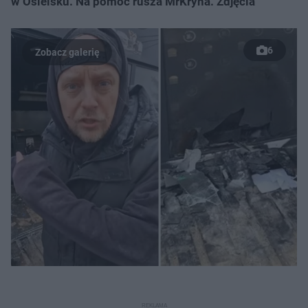
w Osielsku. Na pomoc rusza MrKryha. Zdjęcia
6