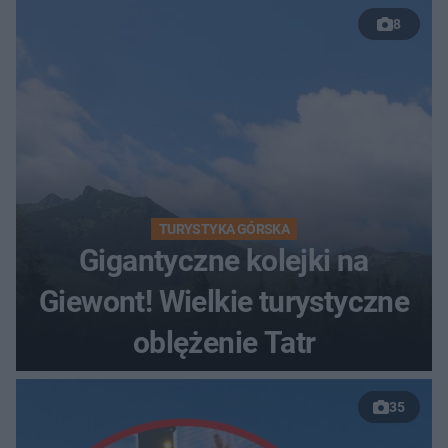
8
TURYSTYKA GÓRSKA
Gigantyczne kolejki na
Giewont! Wielkie turystyczne
oblężenie Tatr
35