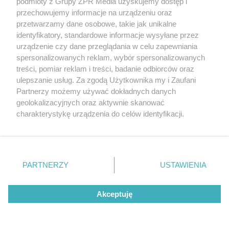
podmioty z Grupy ZPR Media uzyskujemy dostęp i
Iga Świątek wygrywa w WTA
przechowujemy informacje na urządzeniu oraz
Toronto. Trzysetowy bój pełen
przetwarzamy dane osobowe, takie jak unikalne
identyfikatory, standardowe informacje wysyłane przez
zwrotów akcji
urządzenie czy dane przeglądania w celu zapewniania
spersonalizowanych reklam, wybór spersonalizowanych
treści, pomiar reklam i treści, badanie odbiorców oraz
ulepszanie usług. Za zgodą Użytkownika my i Zaufani
Partnerzy możemy używać dokładnych danych
geolokalizacyjnych oraz aktywnie skanować
charakterystykę urządzenia do celów identyfikacji.
Ponieważ cenimy Twoją prywatność, prosimy o zgodę na
korzystanie z tych technologii poprzez kliknięcie
„Akceptuję”. Zgoda jest dobrowolna i zawsze możesz ją
PIŁKA NOŻNA
zmienić/wycofać klikając przycisk ustawień prywatności
PARTNERZY
USTAWIENIA
Pogoń Szczecin wygrywa w
znajdujący się w lewym dolnym rogu strony
. Niektóre
Ekstraklasie z Motorem. Kto
rodzaje przetwarzania danych nie wymagają zgody
Akceptuję
użytkownika, ale masz prawo sprzeciwić się takiemu
przyniósł szczęście trenerowi
przetwarzaniu. Preferencje będą miały zastosowanie tylko
gospodarzy?
na tej witrynie.