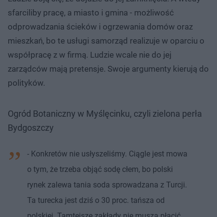
sfarciliby pracę, a miasto i gmina - możliwość
odprowadzania ścieków i ogrzewania domów oraz
mieszkań, bo te usługi samorząd realizuje w oparciu o
współpracę z w firmą. Ludzie wcale nie do jej
zarządców mają pretensje. Swoje argumenty kierują do
polityków.
Ogród Botaniczny w Myślęcinku, czyli zielona perła
Bydgoszczy
- Konkretów nie usłyszeliśmy. Ciągle jest mowa
o tym, że trzeba objąć sodę cłem, bo polski
rynek zalewa tania soda sprowadzana z Turcji.
Ta turecka jest dziś o 30 proc. tańsza od
polskiej. Tamtejsze zakłady nie muszą płacić