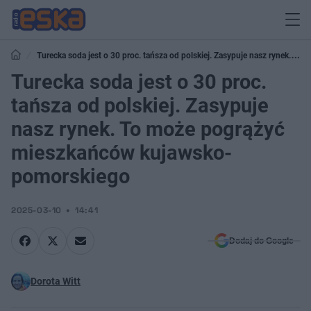
Turecka soda jest o 30 proc. tańsza od polskiej. Zasypuje nasz rynek. To
może pogrążyć mieszkańców kujawsko-pomorskiego
Turecka soda jest o 30 proc.
tańsza od polskiej. Zasypuje
nasz rynek. To może pogrążyć
mieszkańców kujawsko-
pomorskiego
2025-03-10
14:41
Dodaj do Google
Dorota Witt